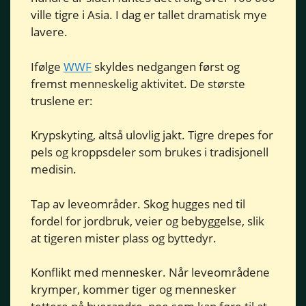
ville tigre i Asia. I dag er tallet dramatisk mye
lavere.
Ifølge
WWF
skyldes nedgangen først og
fremst menneskelig aktivitet. De største
truslene er:
Krypskyting, altså ulovlig jakt. Tigre drepes for
pels og kroppsdeler som brukes i tradisjonell
medisin.
Tap av leveområder. Skog hugges ned til
fordel for jordbruk, veier og bebyggelse, slik
at tigeren mister plass og byttedyr.
Konflikt med mennesker. Når leveområdene
krymper, kommer tiger og mennesker