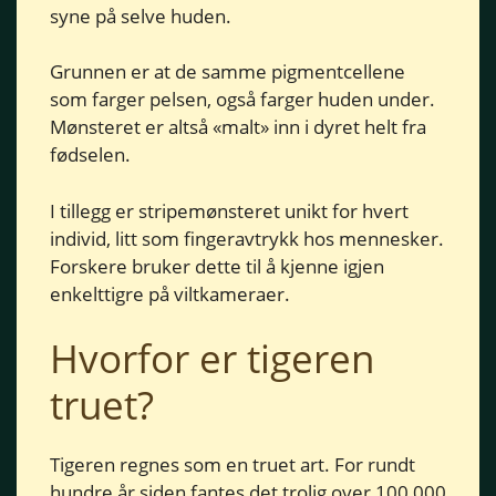
syne på selve huden.
Grunnen er at de samme pigmentcellene
som farger pelsen, også farger huden under.
Mønsteret er altså «malt» inn i dyret helt fra
fødselen.
I tillegg er stripemønsteret unikt for hvert
individ, litt som fingeravtrykk hos mennesker.
Forskere bruker dette til å kjenne igjen
enkelttigre på viltkameraer.
Hvorfor er tigeren
truet?
Tigeren regnes som en truet art. For rundt
hundre år siden fantes det trolig over 100 000