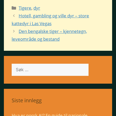
Kategorier
Tigere
,
dyr
Hotell, gambling og ville dyr – store
kattedyr i Las Vegas
Den bengalske tiger – kjennetegn,
leveområde og bestand
Søk
etter:
Siste innlegg
Hva er norsk AI? En guide til nasjonale