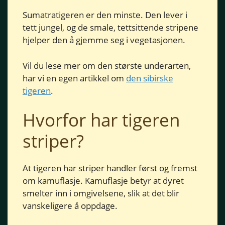
Sumatratigeren er den minste. Den lever i
tett jungel, og de smale, tettsittende stripene
hjelper den å gjemme seg i vegetasjonen.
Vil du lese mer om den største underarten,
har vi en egen artikkel om
den sibirske
tigeren
.
Hvorfor har tigeren
striper?
At tigeren har striper handler først og fremst
om kamuflasje. Kamuflasje betyr at dyret
smelter inn i omgivelsene, slik at det blir
vanskeligere å oppdage.