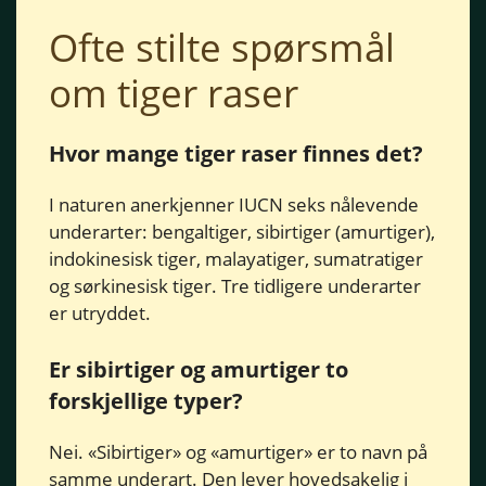
Ofte stilte spørsmål
om tiger raser
Hvor mange tiger raser finnes det?
I naturen anerkjenner IUCN seks nålevende
underarter: bengaltiger, sibirtiger (amurtiger),
indokinesisk tiger, malayatiger, sumatratiger
og sørkinesisk tiger. Tre tidligere underarter
er utryddet.
Er sibirtiger og amurtiger to
forskjellige typer?
Nei. «Sibirtiger» og «amurtiger» er to navn på
samme underart. Den lever hovedsakelig i