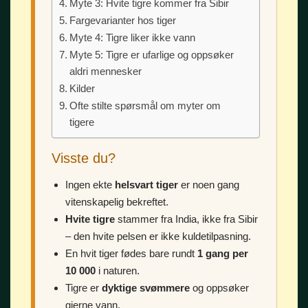
Myte 3: Hvite tigre kommer fra Sibir
Fargevarianter hos tiger
Myte 4: Tigre liker ikke vann
Myte 5: Tigre er ufarlige og oppsøker
aldri mennesker
Kilder
Ofte stilte spørsmål om myter om
tigere
Visste du?
Ingen ekte
helsvart tiger
er noen gang
vitenskapelig bekreftet.
Hvite tigre
stammer fra India, ikke fra Sibir
– den hvite pelsen er ikke kuldetilpasning.
En hvit tiger fødes bare rundt
1 gang per
10 000
i naturen.
Tigre er
dyktige svømmere
og oppsøker
gjerne vann.