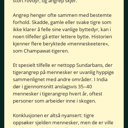
stort rovdyr, og angrep skjer.
Angrep henger ofte sammen med bestemte
forhold. Skadde, gamle eller svake tigre som
ikke klarer å felle sine vanlige byttedyr, kan i
noen tilfeller gå etter lettere bytte. Historien
kjenner flere beryktede «menneskeetere»,
som Champawat-tigeren.
Et spesielt tilfelle er nettopp Sundarbans, der
tigerangrep på mennesker er uvanlig hyppige
sammenlignet med andre områder. I India
dør i gjennomsnitt anslagsvis 35–40
mennesker i tigerangrep hvert år, oftest
personer som arbeider inne i skogen.
Konklusjonen er altså nyansert: tigre
oppsøker sjelden mennesker, men de er ville