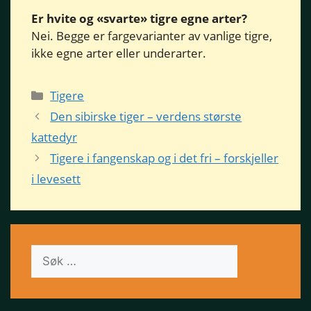
Er hvite og «svarte» tigre egne arter?
Nei. Begge er fargevarianter av vanlige tigre,
ikke egne arter eller underarter.
Kategorier
Tigere
Den sibirske tiger – verdens største
kattedyr
Tigere i fangenskap og i det fri – forskjeller
i levesett
Søk
etter: