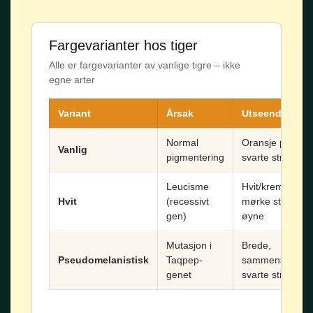
Fargevarianter hos tiger
Alle er fargevarianter av vanlige tigre – ikke
egne arter
Variant
Årsak
Utseende
Normal
Oransje pels,
Vanlig
pigmentering
svarte striper
Leucisme
Hvit/krem pels,
Hvit
(recessivt
mørke striper, b
gen)
øyne
Mutasjon i
Brede,
Pseudomelanistisk
Taqpep-
sammensmelte
genet
svarte striper